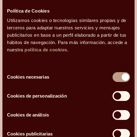
Hola, me llamo
y mi correo electrónico
Política de Cookies
es
.
Podéis
Utilizamos cookies o tecnologías similares propias y de
contactarme en el teléfono
.
Mi código postal es
terceros para adaptar nuestros servicios y mensajes
y os he conocido
publicitarios en base a un perfil elaborado a partir de tus
hábitos de navegación. Para más información, accede a
nuestra
política de cookies
.
¿Qué más te gustaría compartir con nosotros?
Selección
Cookies necesarias
de
Acepto recibir comunicaciones relacionadas con mi consulta.
consentimiento
He leído y acepto la
Política de privacidad y Cookies
*.
Cookies de personalización
Cookies de análisis
ENVIAR
Cookies publicitarias