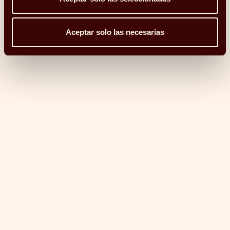
— Juan Félix Huarte, presidente ejecutivo de
Aceptar solo las necesarias
Uriel
Todo momento despierta
preguntas y toda pregunta
necesita claridad
Blog: la curiosidad nos mueve