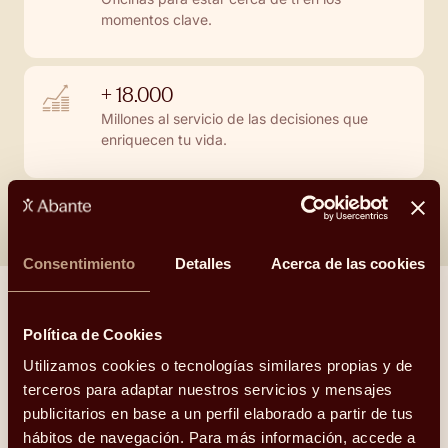
momentos clave.
+ 18.000
Millones al servicio de las decisiones que
enriquecen tu vida.
Consentimiento
Detalles
Acerca de las cookies
Política de Cookies
Utilizamos cookies o tecnologías similares propias y de
¿Cómo hemos ayudado a otras
terceros para adaptar nuestros servicios y mensajes
familias?
publicitarios en base a un perfil elaborado a partir de tus
hábitos de navegación. Para más información, accede a