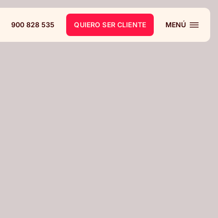
900 828 535
QUIERO SER CLIENTE
MENÚ