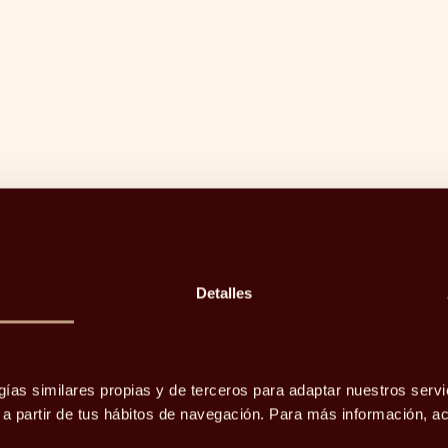
Abante im
la incorp
a sus equ
Madrid, 13 de
incorporado 
2026, reforz
capacidades 
clientes en s
Detalles
Leer artículo
gías similares propias y de terceros para adaptar nuestros servi
o a partir de tus hábitos de navegación. Para más información, 