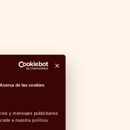
pulsa su crecimiento con
oración de 43 profesionales
ipos
 julio de 2026.- Abante ha
43 profesionales en lo que va de
ando sus equipos y ampliando sus
para acompañar cada día a más
us decisiones financieras …
Acerca de las cookies
cios y mensajes publicitarios
accede a nuestra
política