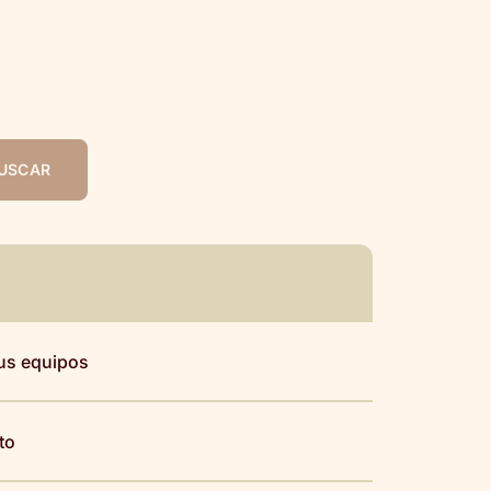
USCAR
sus equipos
to