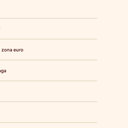
V
a zona euro
aga