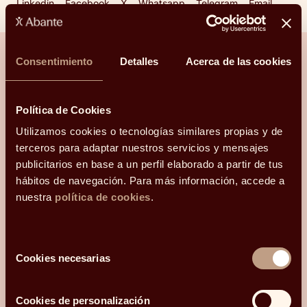
Linkedin
Facebook
X
Whatsapp
Telegram
Email
Consentimiento
Detalles
Acerca de las cookies
¿Hablamos?
Política de Cookies
Una conversación para orientarte con
Utilizamos cookies o tecnologías similares propias y de
claridad.
terceros para adaptar nuestros servicios y mensajes
publicitarios en base a un perfil elaborado a partir de tus
hábitos de navegación. Para más información, accede a
Hola, me llamo
y mi correo electrónico
nuestra
política de cookies
.
es
.
Podéis
contactarme en el teléfono
.
Mi código postal es
Selección
y os he conocido
Cookies necesarias
de
consentimiento
¿Qué más te gustaría compartir con nosotros?
Cookies de personalización