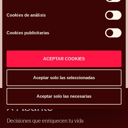
Cookies de análisis
Acepto recibir comunicaciones relacionadas con mi consulta.
Cookies publicitarias
He leído y acepto la
Política de privacidad y Cookies
*.
ENVIAR
ACEPTAR COOKIES
Aceptar solo las seleccionadas
Aceptar solo las necesarias
Decisiones que enriquecen tu vida