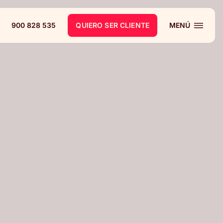
900 828 535
QUIERO SER CLIENTE
MENÚ