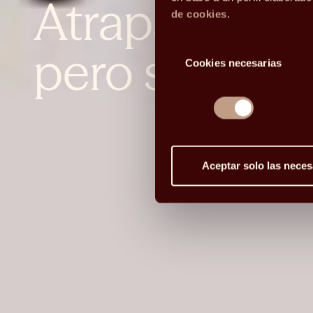
Atrapados en
de cookies
.
Selección
pero sin tie
Cookies necesarias
de
consentimiento
Aceptar solo las neces