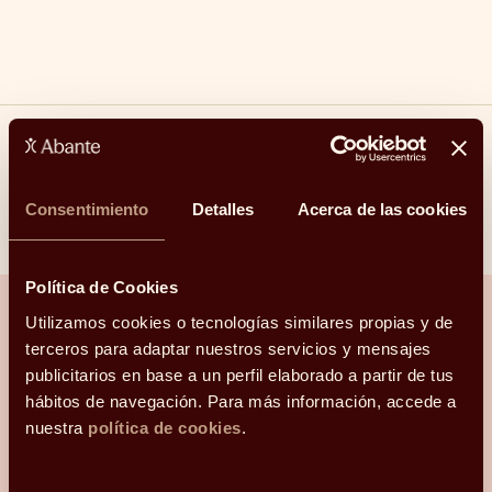
Compartir
Consentimiento
Detalles
Acerca de las cookies
Linkedin
Facebook
X
Whatsapp
Telegram
Email
Política de Cookies
Utilizamos cookies o tecnologías similares propias y de
terceros para adaptar nuestros servicios y mensajes
¿Hablamos?
publicitarios en base a un perfil elaborado a partir de tus
hábitos de navegación. Para más información, accede a
nuestra
política de cookies
.
Una conversación para orientarte con
claridad.