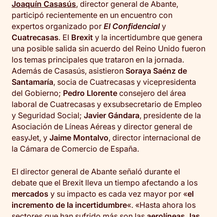
Joaquín Casasús
, director general de Abante,
participó recientemente en un encuentro con
expertos organizado por
El Confidencial
y
Cuatrecasas
.
El
Brexit
y la incertidumbre que genera
una posible salida sin acuerdo del Reino Unido fueron
los temas principales que trataron en la jornada.
Además de Casasús, asistieron
Soraya Saénz de
Santamaría
, socia de Cuatrecasas y vicepresidenta
del Gobierno;
Pedro Llorente
consejero del área
laboral de Cuatrecasas y exsubsecretario de Empleo
y Seguridad Social;
Javier Gándara
, presidente de la
Asociación de Líneas Aéreas y director general de
easyJet, y
Jaime Montalvo
, director internacional de
la Cámara de Comercio de España.
El director general de Abante señaló durante el
debate que el Brexit lleva un tiempo afectando a los
mercados
y su impacto es cada vez mayor por «
el
incremento de la incertidumbre
«. «Hasta ahora los
sectores que han sufrido más son las
aerolíneas, las