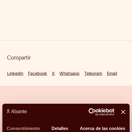
Compartir
Linkedin
Facebook
X
Whatsapp
Telegram
Email
¿Hablamos?
Consentimiento
Detalles
Acerca de las cookies
Una conversación para orientarte con