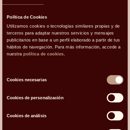
claridad.
Política de Cookies
Hola, me llamo
y mi correo electrónico
Utilizamos cookies o tecnologías similares propias y de
es
.
Podéis
terceros para adaptar nuestros servicios y mensajes
contactarme en el teléfono
publicitarios en base a un perfil elaborado a partir de tus
.
Mi código postal es
hábitos de navegación. Para más información, accede a
y os he conocido
nuestra
política de cookies
.
¿Qué más te gustaría compartir con nosotros?
Selección
Cookies necesarias
de
consentimiento
Acepto recibir comunicaciones relacionadas con mi consulta.
Cookies de personalización
He leído y acepto la
Política de privacidad y Cookies
*.
Cookies de análisis
ENVIAR