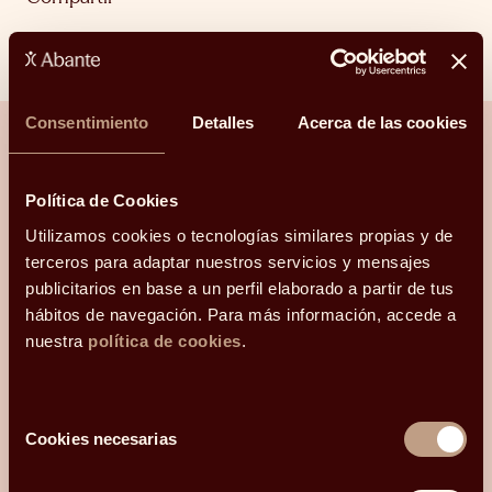
Linkedin
Facebook
X
Whatsapp
Telegram
Email
Consentimiento
Detalles
Acerca de las cookies
¿Hablamos?
Política de Cookies
Utilizamos cookies o tecnologías similares propias y de
Una conversación para orientarte con
terceros para adaptar nuestros servicios y mensajes
claridad.
publicitarios en base a un perfil elaborado a partir de tus
hábitos de navegación. Para más información, accede a
nuestra
política de cookies
.
Hola, me llamo
y mi correo electrónico
es
.
Podéis
contactarme en el teléfono
Selección
.
Mi código postal es
Cookies necesarias
de
y os he conocido
consentimiento