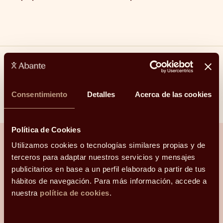
Compartir
Consentimiento
Detalles
Acerca de las cookies
Linkedin
Facebook
X
Whatsapp
Telegram
Email
Política de Cookies
Utilizamos cookies o tecnologías similares propias y de
terceros para adaptar nuestros servicios y mensajes
¿Hablamos?
publicitarios en base a un perfil elaborado a partir de tus
hábitos de navegación. Para más información, accede a
nuestra
política de cookies
.
Una conversación para orientarte con
claridad.