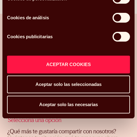
Linkedin
Facebook
X
Whatsapp
Telegram
Email
Cookies de análisis
Cookies publicitarias
¿Hablamos?
Una conversación para orientarte con
ACEPTAR COOKIES
claridad.
Hola, me llamo
Aceptar solo las seleccionadas
y mi correo electrónico
es
.
Podéis
contactarme en el teléfono
Aceptar solo las necesarias
.
Mi código postal es
y os he conocido
¿Qué más te gustaría compartir con nosotros?