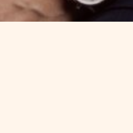
cio de Asesoramiento inmobiliario en
vio, explica en
Actualidad Económica
vertir en el sector inmobiliario
de la forma
lo que hay que tener en cuenta para tomar
 una ciudad con crecimiento poblacional,
cuatro o cinco grandes urbes como Madrid,
mediterráneo”, señala el socio de Abante.
un factor esencial a la hora de
realizar una
ica López-Chicheri: “Hay que comprar en