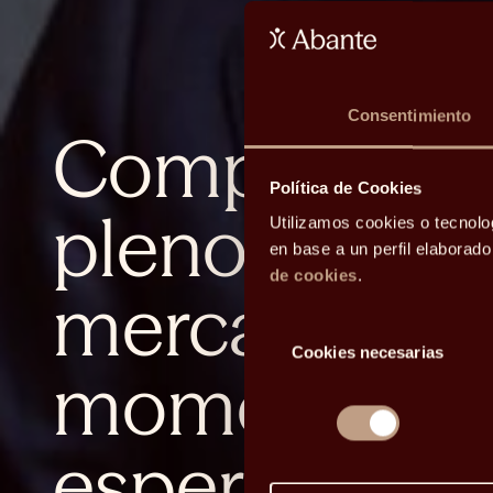
Consentimiento
Comprar viv
Política de Cookies
pleno frenaz
Utilizamos cookies o tecnolo
en base a un perfil elaborad
de cookies
.
mercado: ¿es
Selección
Cookies necesarias
de
momento o 
consentimiento
esperar?