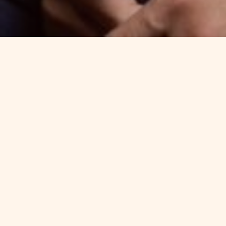
07.06.2023
Joaquín López-Chicheri
, so
Abante y presidente de Vitru
cuáles son
las claves para in
más eficaz posible y qué es 
buenas decisiones. “Buscaría
que en España significa las 
Barcelona, Málaga y el arco 
Pero no sólo la ubicación es 
buena inversión
. Como expl