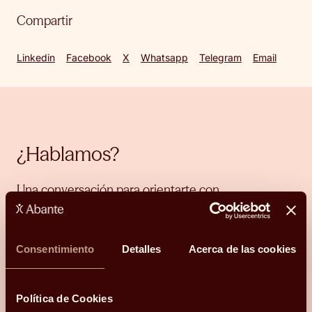
Compartir
Linkedin
Facebook
X
Whatsapp
Telegram
Email
¿Hablamos?
Una conversación para orientarte con
claridad.
Hola, me llamo
Consentimiento
Detalles
Acerca de las cookies
y mi correo electrónico
es
.
Podéis
contactarme en el teléfono
.
Mi código postal es
Política de Cookies