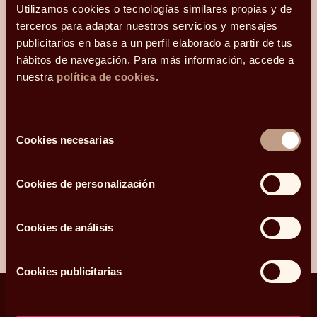
y os he conocido
Utilizamos cookies o tecnologías similares propias y de
terceros para adaptar nuestros servicios y mensajes
¿Qué más te gustaría compartir con nosotros?
publicitarios en base a un perfil elaborado a partir de tus
hábitos de navegación. Para más información, accede a
nuestra
política de cookies
.
Acepto recibir comunicaciones relacionadas con mi consulta.
Selección
Cookies necesarias
He leído y acepto la
Política de privacidad y Cookies
*.
de
consentimiento
Cookies de personalización
ENVIAR
Cookies de análisis
Cookies publicitarias