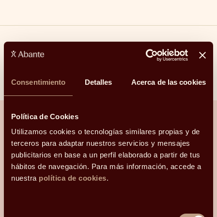
Compartir
Linkedin
Facebook
X
Whatsapp
Telegram
Email
Consentimiento
Detalles
Acerca de las cookies
Política de Cookies
Utilizamos cookies o tecnologías similares propias y de
¿Hablamos?
terceros para adaptar nuestros servicios y mensajes
publicitarios en base a un perfil elaborado a partir de tus
hábitos de navegación. Para más información, accede a
Una conversación para orientarte con
nuestra
política de cookies
.
claridad.
Hola, me llamo
Selección