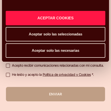
Hola, me llamo
y mi correo electrónico
es
.
Podéis
contactarme en el teléfono
ACEPTAR COOKIES
.
Mi código postal es
y os he conocido
Aceptar solo las seleccionadas
¿Qué más te gustaría compartir con nosotros?
Aceptar solo las necesarias
Acepto recibir comunicaciones relacionadas con mi consulta.
He leído y acepto la
Política de privacidad y Cookies
*.
ENVIAR