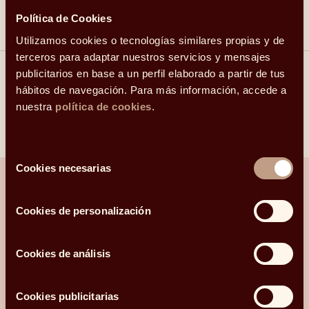
Política de Cookies
Utilizamos cookies o tecnologías similares propias y de
terceros para adaptar nuestros servicios y mensajes
publicitarios en base a un perfil elaborado a partir de tus
Compartir
hábitos de navegación. Para más información, accede a
nuestra
política de cookies
.
Linkedin
Facebook
X
Whatsapp
Telegram
Email
Selección
Cookies necesarias
de
consentimiento
Cookies de personalización
¿Hablamos?
Cookies de análisis
Una conversación para orientarte con
claridad.
Cookies publicitarias