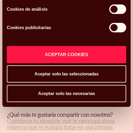
Cookies de análisis
¿Hablamos?
Cookies publicitarias
Una conversación para orientarte con
claridad.
ACEPTAR COOKIES
Hola, me llamo
y mi correo electrónico
Aceptar solo las seleccionadas
es
.
Podéis
contactarme en el teléfono
.
Mi código postal es
Aceptar solo las necesarias
y os he conocido
¿Qué más te gustaría compartir con nosotros?