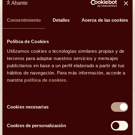
mejor situación de bienestar agregado y de respeto
de derechos de toda la historia:
«Ahora tenemos una
crisis que nos va a poner a prueba y que, como
Consentimiento
Detalles
Acerca de las cookies
estamos viendo, van a tratar de aprovechar los
oportunistas desde la radicalización, pero creo que,
hay una mayoría moderada, y de momento
Política de Cookies
silenciosa, que al final volverá a triunfar».
Utilizamos cookies o tecnologías similares propias y de
terceros para adaptar nuestros servicios y mensajes
Aquí podéis leer el artículo completo
.
publicitarios en base a un perfil elaborado a partir de tus
hábitos de navegación. Para más información, accede a
nuestra
política de cookies
.
Selección
Compartir
Cookies necesarias
de
consentimiento
Linkedin
Facebook
X
Whatsapp
Telegram
Email
Cookies de personalización