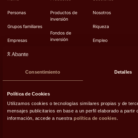
Personas
Productos de
Nosotros
inversión
Grupos familiares
Riqueza
Fondos de
inversión
Empresas
Empleo
Planes de
Servicios
Blog
pensiones
Personas
Fundación Abante
Consentimiento
Detalles
Inversiones
alternativas
Grupos familiares
Diálogos
Política de Cookies
Empresas
Área de prensa
Utilizamos cookies o tecnologías similares propias y de terc
Contacto
mensajes publicitarios en base a un perfil elaborado a parti
información, accede a nuestra
política de cookies
.