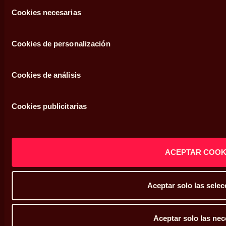
Selección
Cookies necesarias
de
consentimiento
Cookies de personalización
Legal
Condiciones de uso
Cookies de análisis
Política de privacidad
Cookies publicitarias
Política de cookies
Defensor del cliente
ACEPTAR COOK
Sistema interno de información
Mapa web
Aceptar solo las sele
Aceptar solo las nec