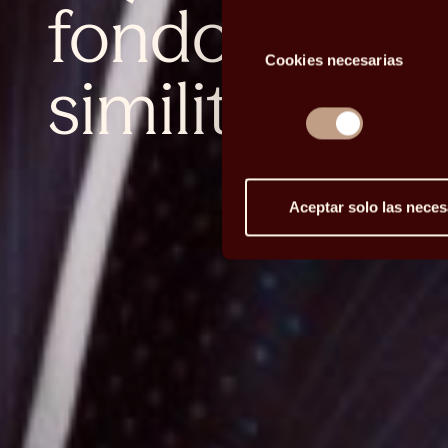
fondos euro
Selección
Cookies necesarias
de
similitudes 
consentimiento
Aceptar solo las neces