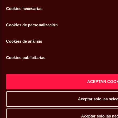
Selección
Cookies necesarias
de
Legal
consentimiento
Cookies de personalización
Condiciones de uso
Política de privacidad
Cookies de análisis
Política de cookies
Cookies publicitarias
Defensor del cliente
Sistema interno de información
ACEPTAR COOK
Mapa web
Aceptar solo las sele
Aceptar solo las ne
Copyright © Abante 2026