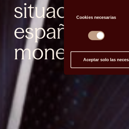
situación de
Selección
Cookies necesarias
de
español y pol
consentimiento
monetaria
Aceptar solo las neces