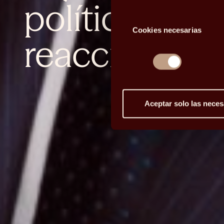
política en E
Selección
Cookies necesarias
de
reacción de
consentimiento
Aceptar solo las neces