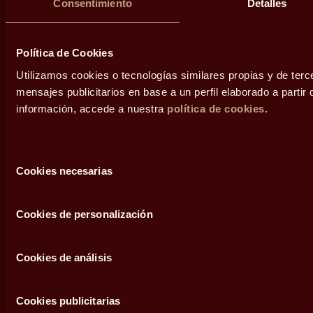
Consentimiento
Detalles
Grupos familiares
Riqueza
Fondos de
inversión
Empresas
Empleo
Política de Cookies
Planes de
Servicios
Blog
Utilizamos cookies o tecnologías similares propias y de terc
pensiones
mensajes publicitarios en base a un perfil elaborado a parti
Personas
Fundación Abante
información, accede a nuestra
política de cookies
.
Inversiones
alternativas
Grupos familiares
Diálogos
Selección
Empresas
Área de prensa
Cookies necesarias
de
consentimiento
Contacto
Cookies de personalización
Cookies de análisis
Cookies publicitarias