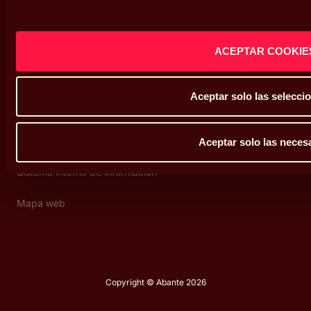
Legal
Condiciones de uso
ACEPTAR COOKIE
Política de privacidad
Aceptar solo las selecci
Política de cookies
Defensor del cliente
Aceptar solo las neces
Sistema interno de información
Mapa web
Copyright © Abante 2026