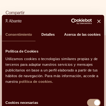
Compartir
Linkedin
Facebook
X
Whatsapp
Telegram
Email
Consentimiento
Detalles
Acerca de las cookies
Política de Cookies
¿Hablamos?
Utilizamos cookies o tecnologías similares propias y de
terceros para adaptar nuestros servicios y mensajes
Una conversación para orientarte con
publicitarios en base a un perfil elaborado a partir de tus
claridad.
hábitos de navegación. Para más información, accede a
nuestra
política de cookies
.
Hola, me llamo
y mi correo electrónico
es
.
Podéis
Selección
contactarme en el teléfono
Cookies necesarias
de