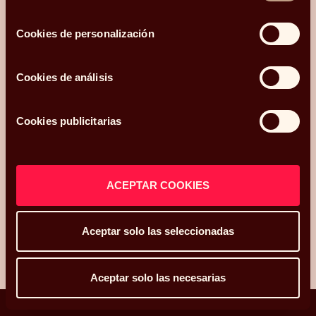
.
Mi código postal es
consentimiento
y os he conocido
Cookies de personalización
¿Qué más te gustaría compartir con nosotros?
Cookies de análisis
Cookies publicitarias
Acepto recibir comunicaciones relacionadas con mi consulta.
He leído y acepto la
Política de privacidad y Cookies
*.
ACEPTAR COOKIES
ENVIAR
Aceptar solo las seleccionadas
Aceptar solo las necesarias