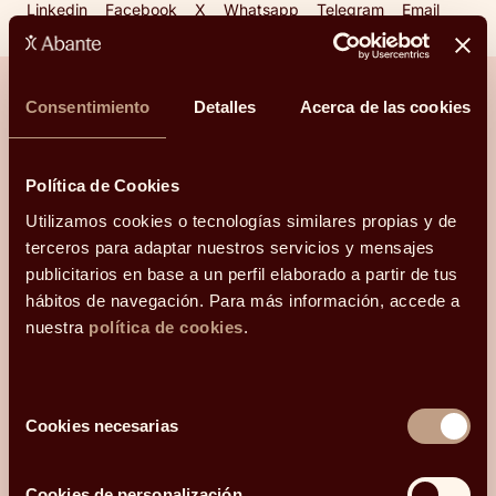
Linkedin
Facebook
X
Whatsapp
Telegram
Email
Consentimiento
Detalles
Acerca de las cookies
¿Hablamos?
Política de Cookies
Una conversación para orientarte con
Utilizamos cookies o tecnologías similares propias y de
claridad.
terceros para adaptar nuestros servicios y mensajes
publicitarios en base a un perfil elaborado a partir de tus
Hola, me llamo
hábitos de navegación. Para más información, accede a
y mi correo electrónico
nuestra
política de cookies
.
es
.
Podéis
contactarme en el teléfono
.
Mi código postal es
Selección
y os he conocido
Cookies necesarias
de
consentimiento
¿Qué más te gustaría compartir con nosotros?
Cookies de personalización