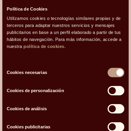
y mi correo electrónico
Política de Cookies
es
.
Podéis
contactarme en el teléfono
Utilizamos cookies o tecnologías similares propias y de
.
Mi código postal es
terceros para adaptar nuestros servicios y mensajes
y os he conocido
publicitarios en base a un perfil elaborado a partir de tus
hábitos de navegación. Para más información, accede a
nuestra
política de cookies
.
¿Qué más te gustaría compartir con nosotros?
Selección
Cookies necesarias
de
Acepto recibir comunicaciones relacionadas con mi consulta.
consentimiento
He leído y acepto la
Política de privacidad y Cookies
*.
Cookies de personalización
Cookies de análisis
ENVIAR
Cookies publicitarias