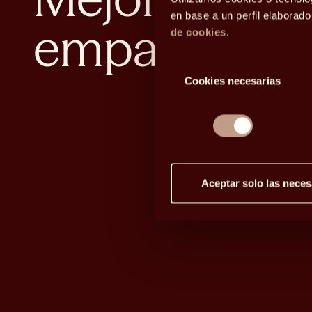
en base a un perfil elaborad
empatía
de cookies
.
Selección
Cookies necesarias
de
consentimiento
Aceptar solo las neces