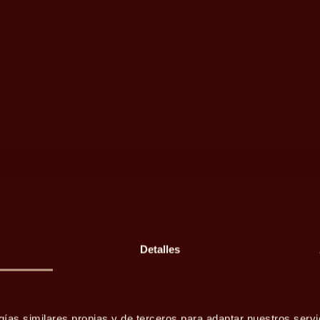
Detalles
echa de
gías similares propias y de terceros para adaptar nuestros servi