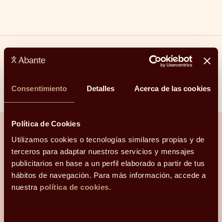
Compartir
Consentimiento
Detalles
Acerca de las cookies
Linkedin
Facebook
X
Whatsapp
Telegram
Email
Política de Cookies
Utilizamos cookies o tecnologías similares propias y de
terceros para adaptar nuestros servicios y mensajes
¿Hablamos?
publicitarios en base a un perfil elaborado a partir de tus
hábitos de navegación. Para más información, accede a
Una conversación para orientarte con
nuestra
política de cookies
.
claridad.
Hola, me llamo
Selección