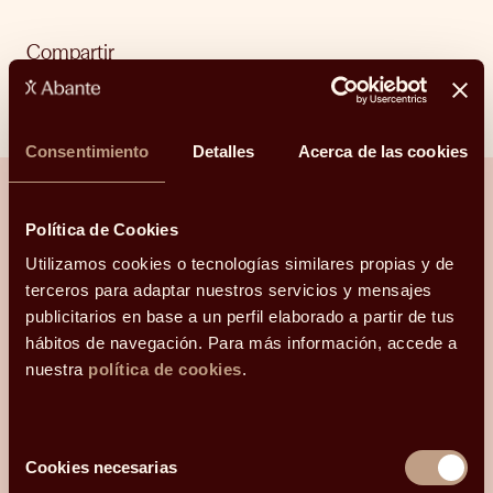
Compartir
Linkedin
Facebook
X
Whatsapp
Telegram
Email
Consentimiento
Detalles
Acerca de las cookies
Política de Cookies
¿Hablamos?
Utilizamos cookies o tecnologías similares propias y de
terceros para adaptar nuestros servicios y mensajes
Una conversación para orientarte con
publicitarios en base a un perfil elaborado a partir de tus
claridad.
hábitos de navegación. Para más información, accede a
nuestra
política de cookies
.
Hola, me llamo
y mi correo electrónico
es
.
Podéis
Selección
contactarme en el teléfono
Cookies necesarias
de