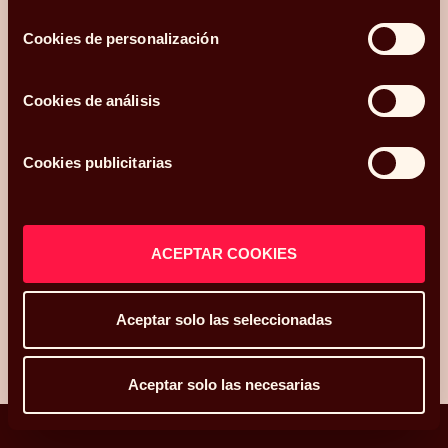
.
Mi código postal es
consentimiento
y os he conocido
Cookies de personalización
¿Qué más te gustaría compartir con nosotros?
Cookies de análisis
Cookies publicitarias
Acepto recibir comunicaciones relacionadas con mi consulta.
He leído y acepto la
Política de privacidad y Cookies
*.
ACEPTAR COOKIES
ENVIAR
Aceptar solo las seleccionadas
Aceptar solo las necesarias