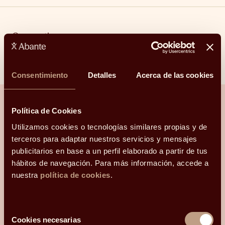
Compartir
Linkedin
Facebook
X
Whatsapp
Telegram
Email
Consentimiento
Detalles
Acerca de las cookies
Política de Cookies
Utilizamos cookies o tecnologías similares propias y de
¿Hablamos?
terceros para adaptar nuestros servicios y mensajes
publicitarios en base a un perfil elaborado a partir de tus
Una conversación para orientarte con
hábitos de navegación. Para más información, accede a
claridad.
nuestra
política de cookies
.
Hola, me llamo
y mi correo electrónico
Selección
es
.
Podéis
Cookies necesarias
de