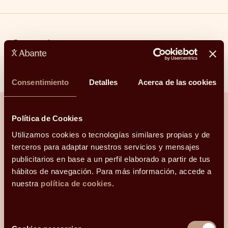
Compartir
Linkedin
Facebook
X
Whatsapp
Telegram
Email
Consentimiento
Detalles
Acerca de las cookies
Política de Cookies
Utilizamos cookies o tecnologías similares propias y de
¿Hablamos?
terceros para adaptar nuestros servicios y mensajes
publicitarios en base a un perfil elaborado a partir de tus
Una conversación para orientarte con
hábitos de navegación. Para más información, accede a
claridad.
nuestra
política de cookies
.
Hola, me llamo
y mi correo electrónico
Selección
es
.
Podéis