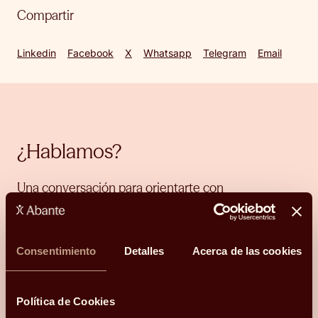
Compartir
Linkedin
Facebook
X
Whatsapp
Telegram
Email
¿Hablamos?
Una conversación para orientarte con
claridad.
Hola, me llamo
Consentimiento
Detalles
Acerca de las cookies
y mi correo electrónico
es
.
Podéis
contactarme en el teléfono
.
Mi código postal es
Política de Cookies
y os he conocido