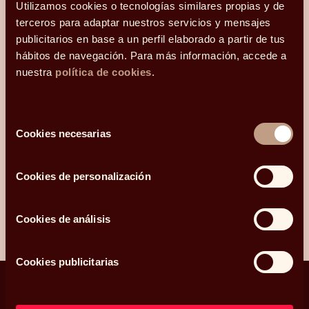
Utilizamos cookies o tecnologías similares propias y de
terceros para adaptar nuestros servicios y mensajes
¿Qué más te gustaría compartir con nosotros?
publicitarios en base a un perfil elaborado a partir de tus
hábitos de navegación. Para más información, accede a
nuestra
política de cookies
.
Acepto recibir comunicaciones relacionadas con mi consulta.
Selección
He leído y acepto la
Política de privacidad y Cookies
*.
Cookies necesarias
de
consentimiento
Cookies de personalización
ENVIAR
Cookies de análisis
Cookies publicitarias