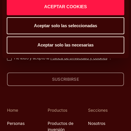
ACEPTAR COOKIES
Decisiones que enriquecen tu vida
Aceptar solo las seleccionadas
Suscríbete a nuestra newsletter
Aceptar solo las necesarias
He leído y acepto la
Política de privacidad y Cookies
*.
SUSCRIBIRSE
Home
Productos
Secciones
Personas
Productos de
Nosotros
inversión