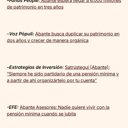
–
Funds People
:
Abante espera llegar a 6.000 millones
de patrimonio en tres años
–
Voz Pópuli:
Abante busca duplicar su patrimonio en
dos años y crecer de manera orgánica
–
Estrategias de Inversión
:
Satrústegui (Abante):
“Siempre he sido partidario de una pensión mínima y
a partir de ahí organizártelo por tu cuenta”
-EFE:
Abante Asesores: Nadie quiere vivir con la
pensión mínima cuando se jubila