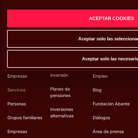
SUSCRIBIRSE
ACEPTAR COOKIES
Home
Productos
Secciones
Aceptar solo las seleccion
Personas
Productos de
Nosotros
inversión
Aceptar solo las necesari
Grupos familiares
Riqueza
Fondos de
inversión
Empresas
Empleo
Planes de
Servicios
Blog
pensiones
Personas
Fundación Abante
Inversiones
alternativas
Grupos familiares
Diálogos
Empresas
Área de prensa