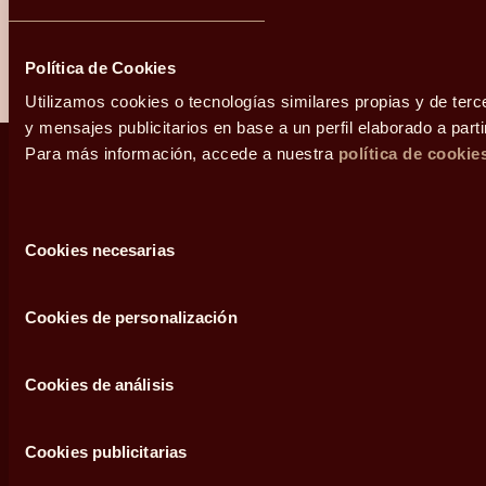
ENVIAR
Política de Cookies
Utilizamos cookies o tecnologías similares propias y de terc
y mensajes publicitarios en base a un perfil elaborado a part
Para más información, accede a nuestra
política de cookie
Selección
Decisiones que enriquecen tu vida
Cookies necesarias
de
consentimiento
Cookies de personalización
Suscríbete a nuestra newsletter
Cookies de análisis
He leído y acepto la
Política de privacidad y Cookies
*.
Cookies publicitarias