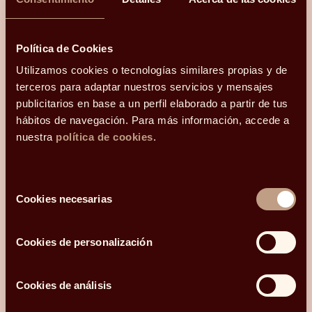
Una conversación para orientarte con
claridad.
Política de Cookies
Hola, me llamo
Utilizamos cookies o tecnologías similares propias y de
y mi correo electrónico
terceros para adaptar nuestros servicios y mensajes
es
.
Podéis
contactarme en el teléfono
publicitarios en base a un perfil elaborado a partir de tus
.
Mi código postal es
hábitos de navegación. Para más información, accede a
y os he conocido
nuestra
política de cookies
.
¿Qué más te gustaría compartir con nosotros?
Selección
Cookies necesarias
de
consentimiento
Cookies de personalización
Acepto recibir comunicaciones relacionadas con mi consulta.
He leído y acepto la
Política de privacidad y Cookies
*.
Cookies de análisis