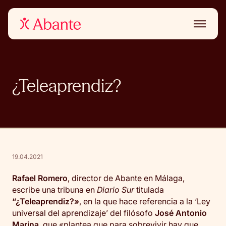
¿Teleaprendiz?
19.04.2021
Rafael Romero
, director de Abante en Málaga,
escribe una tribuna en
Diario Sur
titulada
“¿Teleaprendiz?»
, en la que hace referencia a la ‘Ley
universal del aprendizaje’ del filósofo
José Antonio
Marina
, que «plantea que para sobrevivir hay que