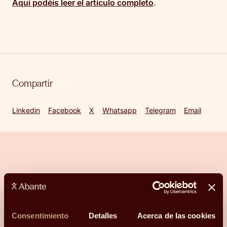
Aquí podéis leer el artículo completo
.
Compartir
Linkedin
Facebook
X
Whatsapp
Telegram
Email
¿Hablamos?
Una conversación para orientarte con
Consentimiento
Detalles
Acerca de las cookies
claridad.