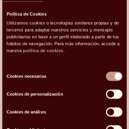
Hola, me llamo
Política de Cookies
y mi correo electrónico
es
.
Podéis
Utilizamos cookies o tecnologías similares propias y de
contactarme en el teléfono
terceros para adaptar nuestros servicios y mensajes
.
Mi código postal es
publicitarios en base a un perfil elaborado a partir de tus
y os he conocido
hábitos de navegación. Para más información, accede a
nuestra
política de cookies
.
¿Qué más te gustaría compartir con nosotros?
Selección
Cookies necesarias
de
consentimiento
Acepto recibir comunicaciones relacionadas con mi consulta.
Cookies de personalización
He leído y acepto la
Política de privacidad y Cookies
*.
Cookies de análisis
ENVIAR