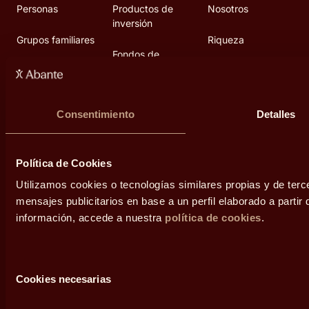
Personas
Productos de
Nosotros
inversión
Grupos familiares
Riqueza
Fondos de
inversión
Empresas
Empleo
Planes de
Servicios
Blog
Consentimiento
Detalles
pensiones
Personas
Fundación Abante
Inversiones
alternativas
Política de Cookies
Grupos familiares
Diálogos
Utilizamos cookies o tecnologías similares propias y de terc
Empresas
Área de prensa
mensajes publicitarios en base a un perfil elaborado a parti
información, accede a nuestra
política de cookies
.
Contacto
Selección
Cookies necesarias
de
consentimiento