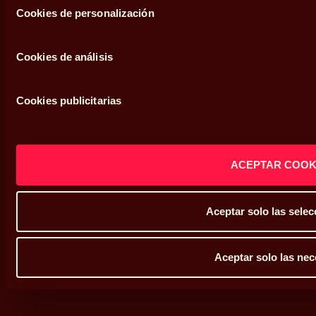
Cookies de personalización
Legal
Cookies de análisis
Condiciones de uso
Cookies publicitarias
Política de privacidad
Política de cookies
ACEPTAR COOK
Defensor del cliente
Sistema interno de información
Aceptar solo las sele
Mapa web
Aceptar solo las nec