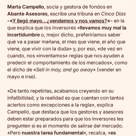
Marta Campello
, socia y gestora de fondos en
Abante Asesores
, escribe una tribuna en
Cinco Días
–
«
Y llegó mayo…¿vendemos y nos vamos?
«
– en la
que explica que los inversores «
llevamos muy mal la
incertidumbre
o, mejor dicho, preferiríamos saber
qué va a pasar mañana, el mes que viene, el año que
viene, que vivir con la duda» y, por eso, «de vez en
cuando, nos «inventamos» reglas que nos ayuden a
predecir el comportamiento de los mercados», como
el dicho de «
Sell in may, and go away
» (vender en
mayo e irse).
«De tanto repetirlas, acabamos creyendo en su
infalibilidad, y la realidad es que cuentan con tantos
aciertos como excepciones a la regla», explica
Campello, que destaca que los gestores y asesores
deben estar preparados para que los inversores les
pregunten si es el momento de salirse del mercado.
«Pero
nuestra tarea fundamental
«, recalca, «
es