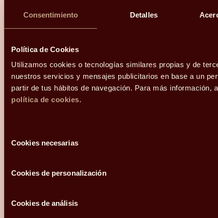
Hola, me llamo
y mi correo electrónico
Consentimiento
Detalles
Acerc
es
.
Podéis
contactarme en el teléfono
.
Mi código postal es
Política de Cookies
y os he conocido
Utilizamos cookies o tecnologías similares propias y de terc
nuestros servicios y mensajes publicitarios en base a un perf
¿Qué más te gustaría compartir con nosotros?
partir de tus hábitos de navegación. Para más información, 
política de cookies
.
Acepto recibir comunicaciones relacionadas con mi consulta.
Selección
Cookies necesarias
de
He leído y acepto la
Política de privacidad y Cookies
*.
consentimiento
Cookies de personalización
ENVIAR
Cookies de análisis