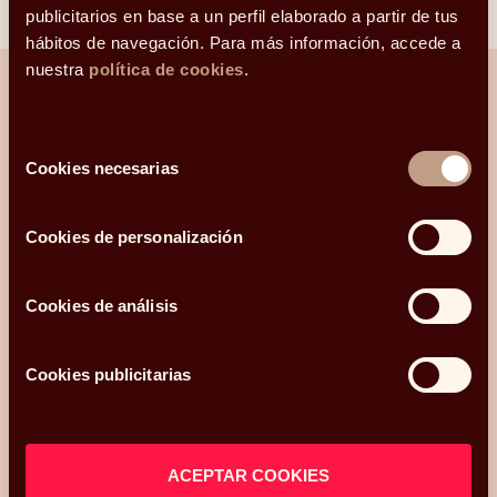
Linkedin
Facebook
X
Whatsapp
Telegram
Email
publicitarios en base a un perfil elaborado a partir de tus
hábitos de navegación. Para más información, accede a
nuestra
política de cookies
.
Selección
¿Hablamos?
Cookies necesarias
de
consentimiento
Una conversación para orientarte con
claridad.
Cookies de personalización
Hola, me llamo
Cookies de análisis
y mi correo electrónico
es
.
Podéis
contactarme en el teléfono
Cookies publicitarias
.
Mi código postal es
y os he conocido
¿Qué más te gustaría compartir con nosotros?
ACEPTAR COOKIES