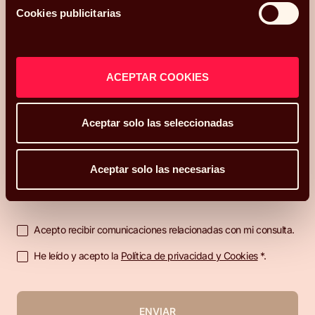
claridad.
Cookies publicitarias
Hola, me llamo
y mi correo electrónico
es
.
Podéis
ACEPTAR COOKIES
contactarme en el teléfono
.
Mi código postal es
y os he conocido
Aceptar solo las seleccionadas
¿Qué más te gustaría compartir con nosotros?
Aceptar solo las necesarias
Acepto recibir comunicaciones relacionadas con mi consulta.
He leído y acepto la
Política de privacidad y Cookies
*.
ENVIAR