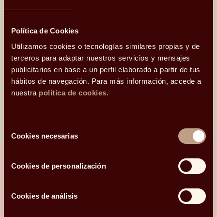
‘La paz es
Santiago 
Política de Cookies
Utilizamos cookies o tecnologías similares propias y de
terceros para adaptar nuestros servicios y mensajes
publicitarios en base a un perfil elaborado a partir de tus
hábitos de navegación. Para más información, accede a
‘Ahora, ahorra’ con Carlos Rodríguez, José
Ramón Iturriaga y Santiago Satrústegui
nuestra
política de cookies
.
Selección
Cookies necesarias
de
consentimiento
Cookies de personalización
¿Hablamos?
Cookies de análisis
Una conversación para orientarte con