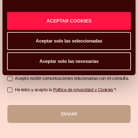
y mi correo electrónico
es
.
Podéis
contactarme en el teléfono
ACEPTAR COOKIES
.
Mi código postal es
y os he conocido
Aceptar solo las seleccionadas
¿Qué más te gustaría compartir con nosotros?
Aceptar solo las necesarias
Acepto recibir comunicaciones relacionadas con mi consulta.
He leído y acepto la
Política de privacidad y Cookies
*.
ENVIAR