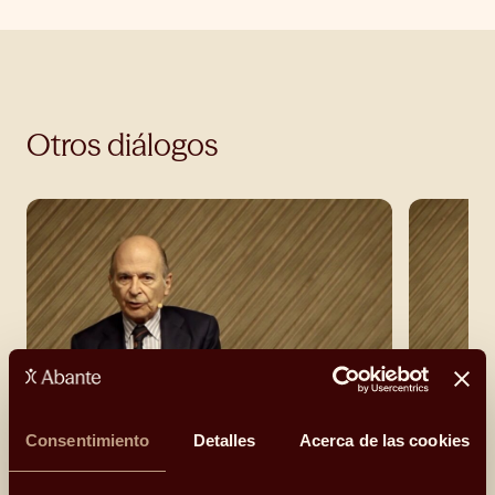
Otros diálogos
‘La paz es
Consentimiento
Detalles
Acerca de las cookies
Santiago 