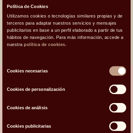
Política de Cookies
Utilizamos cookies o tecnologías similares propias y de
terceros para adaptar nuestros servicios y mensajes
‘Ahora, ahorra’ con Carlos Rodríguez, José
publicitarios en base a un perfil elaborado a partir de tus
Ramón Iturriaga y Santiago Satrústegui
hábitos de navegación. Para más información, accede a
nuestra
política de cookies
.
Selección
Cookies necesarias
de
consentimiento
Cookies de personalización
¿Hablamos?
Cookies de análisis
Una conversación para orientarte con
claridad.
Cookies publicitarias
Hola, me llamo