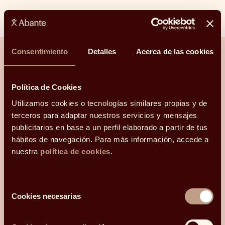
Linkedin
Facebook
X
Whatsapp
Telegram
Email
Consentimiento
Detalles
Acerca de las cookies
¿Hablamos?
Política de Cookies
Utilizamos cookies o tecnologías similares propias y de
Una conversación para orientarte con
terceros para adaptar nuestros servicios y mensajes
claridad.
publicitarios en base a un perfil elaborado a partir de tus
hábitos de navegación. Para más información, accede a
Hola, me llamo
nuestra
política de cookies
.
y mi correo electrónico
es
.
Podéis
contactarme en el teléfono
Selección
.
Mi código postal es
Cookies necesarias
de
y os he conocido
consentimiento