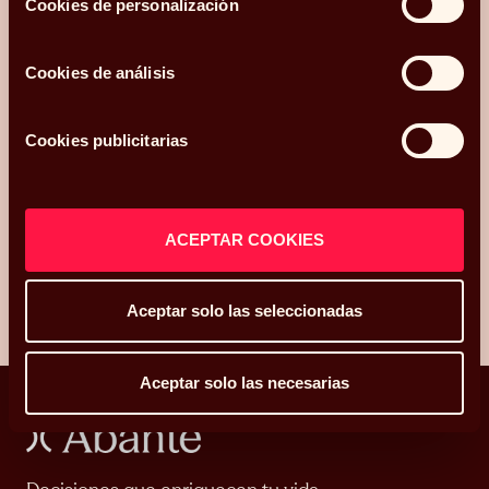
Cookies de personalización
¿Qué más te gustaría compartir con nosotros?
Cookies de análisis
Acepto recibir comunicaciones relacionadas con mi consulta.
Cookies publicitarias
He leído y acepto la
Política de privacidad y Cookies
*.
ACEPTAR COOKIES
ENVIAR
Aceptar solo las seleccionadas
Aceptar solo las necesarias