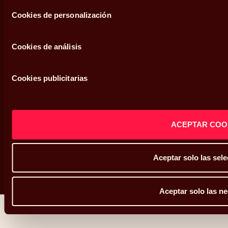
Cookies de personalización
Política de privacidad
Política de cookies
Cookies de análisis
Defensor del cliente
Cookies publicitarias
Sistema interno de información
Mapa web
ACEPTAR COO
Aceptar solo las sel
Copyright © Abante 2026
Aceptar solo las ne