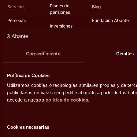
Planes de
Servicios
Blog
pensiones
Personas
Fundación Abante
Inversiones
alternativas
Grupos familiares
Diálogos
Empresas
Área de prensa
Consentimiento
Detalles
Contacto
Política de Cookies
Utilizamos cookies o tecnologías similares propias y de ter
publicitarios en base a un perfil elaborado a partir de tus h
accede a nuestra
política de cookies
.
Legal
Selección
Cookies necesarias
de
Condiciones de uso
consentimiento