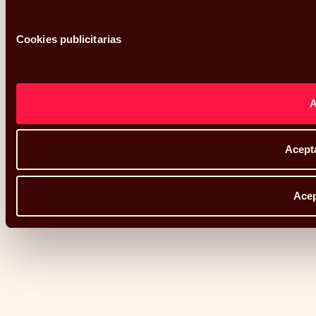
Cookies publicitarias
Acepta
Acep