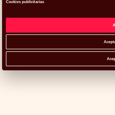
Cookies publicitarias
Acepta
Acep