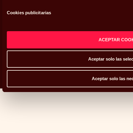
Defensor del cliente
Cookies publicitarias
Sistema interno de información
Mapa web
ACEPTAR COO
Aceptar solo las sel
Copyright © Abante 2026
Aceptar solo las ne