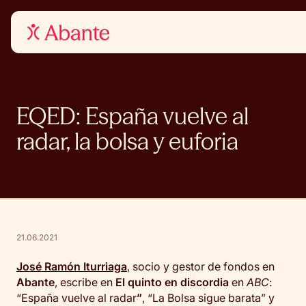
EQED: España vuelve al
radar, la bolsa y euforia
21.06.2021
José Ramón Iturriaga
, socio y gestor de fondos en
Abante
, escribe en
El quinto en discordia
en
ABC
:
“España vuelve al radar
”
, “La Bolsa sigue barata” y