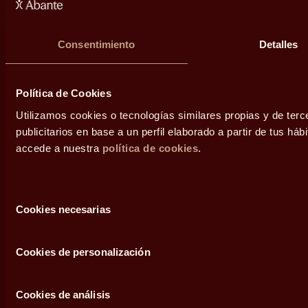
Inversiones
alternativas
Grupos familiares
Diálogos
Consentimiento
Detalles
Empresas
Área de prensa
Contacto
Política de Cookies
Utilizamos cookies o tecnologías similares propias y de ter
publicitarios en base a un perfil elaborado a partir de tus h
accede a nuestra
política de cookies
.
Selección
Cookies necesarias
Legal
de
consentimiento
Condiciones de uso
Cookies de personalización
Política de privacidad
Cookies de análisis
Política de cookies