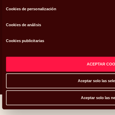
consentimiento
Política de privacidad
Cookies de personalización
Política de cookies
Cookies de análisis
Defensor del cliente
Sistema interno de información
Cookies publicitarias
Mapa web
ACEPTAR COO
Copyright © Abante 2026
Aceptar solo las sel
Aceptar solo las n