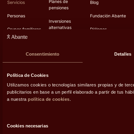
Planes de
Servicios
Blog
pensiones
Personas
Fundación Abante
Inversiones
alternativas
Grupos familiares
Diálogos
Empresas
Área de prensa
Consentimiento
Detalles
Contacto
Política de Cookies
Utilizamos cookies o tecnologías similares propias y de ter
publicitarios en base a un perfil elaborado a partir de tus 
a nuestra
política de cookies
.
Legal
Selección
Cookies necesarias
Condiciones de uso
de