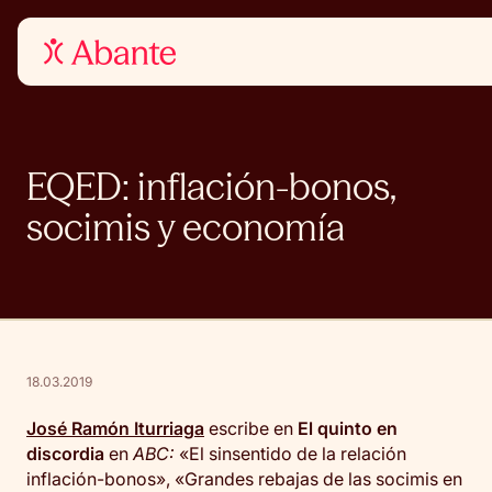
EQED: inflación-bonos,
socimis y economía
18.03.2019
José Ramón Iturriaga
escribe en
El quinto en
discordia
en
ABC:
«El sinsentido de la relación
inflación-bonos», «Grandes rebajas de las socimis en