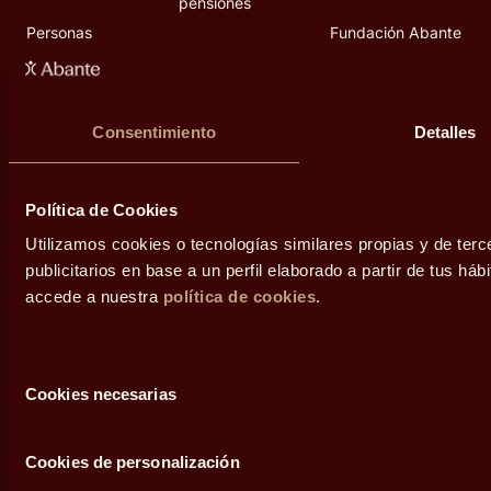
pensiones
Personas
Fundación Abante
Inversiones
alternativas
Grupos familiares
Diálogos
Empresas
Área de prensa
Consentimiento
Detalles
Contacto
Política de Cookies
Utilizamos cookies o tecnologías similares propias y de ter
publicitarios en base a un perfil elaborado a partir de tus h
accede a nuestra
política de cookies
.
Selección
Legal
Cookies necesarias
de
consentimiento
Condiciones de uso
Cookies de personalización
Política de privacidad