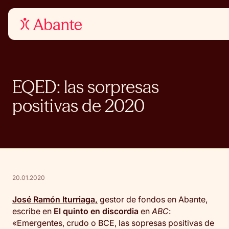
EQED: las sorpresas
positivas de 2020
20.01.2020
José Ramón Iturriaga,
gestor de fondos en Abante,
escribe en
El quinto en discordia
en
ABC
:
«Emergentes, crudo o BCE, las sopresas positivas de