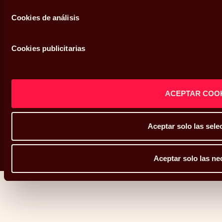
Cookies de análisis
Política de cookies
Defensor del cliente
Cookies publicitarias
Sistema interno de información
Mapa web
ACEPTAR COO
Aceptar solo las sel
Copyright © Abante 2026
Aceptar solo las ne