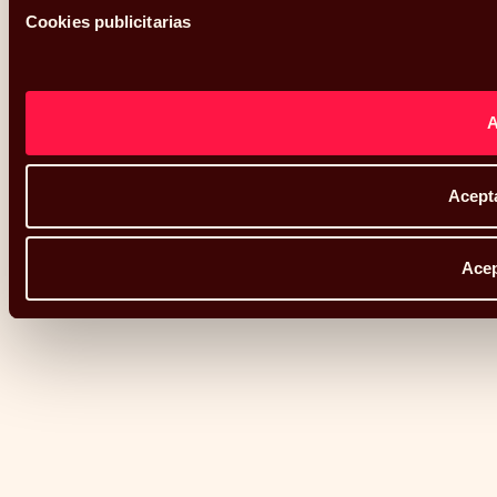
Cookies publicitarias
Acepta
Acep