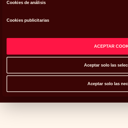
Cookies de análisis
Política de privacidad
Política de cookies
Cookies publicitarias
Defensor del cliente
Sistema interno de información
ACEPTAR COOK
Mapa web
Aceptar solo las sele
Aceptar solo las ne
Copyright © Abante 2026