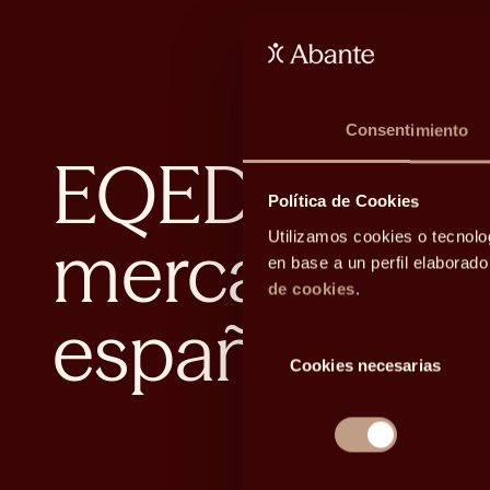
Consentimiento
EQED: visión
Política de Cookies
mercados y 
Utilizamos cookies o tecnolo
en base a un perfil elaborad
de cookies
.
española
Selección
Cookies necesarias
de
consentimiento